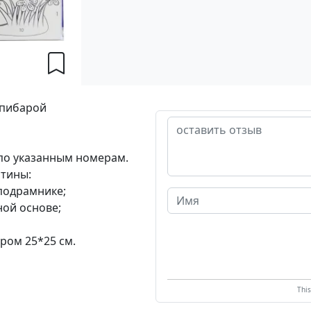
апибарой
по указанным номерам.
ртины:
 подрамнике;
ной основе;
ром 25*25 см.
Thi