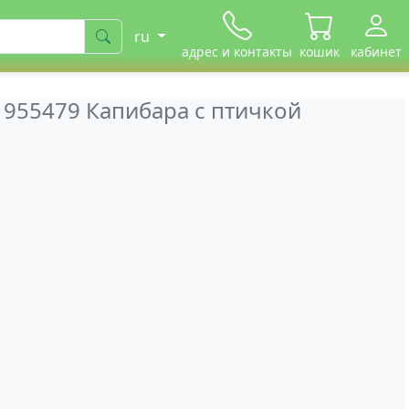
ru
адрес и контакты
кошик
кабинет
 955479 Капибара с птичкой