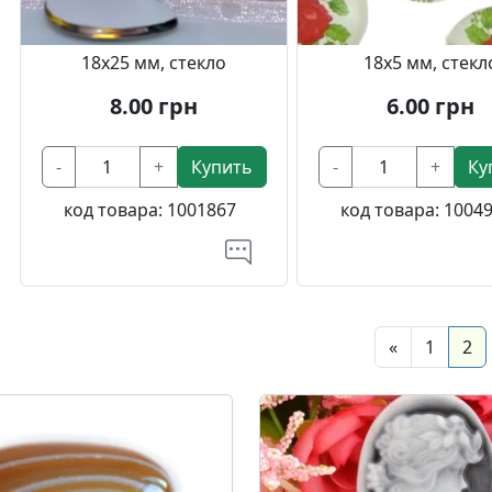
18х25 мм, стекло
18х5 мм, стекл
8.00
грн
6.00
грн
-
+
Купить
-
+
Ку
код товара:
1001867
код товара:
1004
Previous
(c
«
1
2