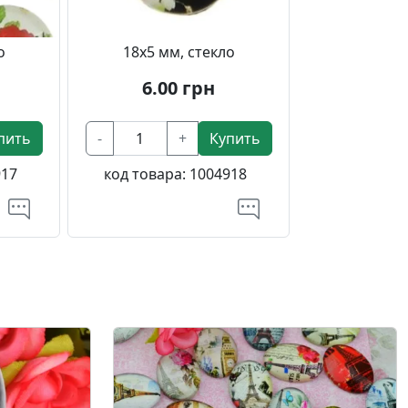
о
18х5 мм, стекло
6.00
грн
пить
-
+
Купить
917
код товара:
1004918
urrent)