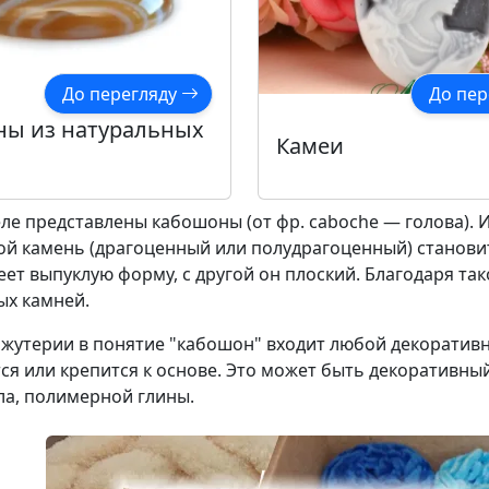
До перегляду
До пер
ы из натуральных
Камеи
еле представлены кабошоны (от фр. caboche — голова)
ой камень (драгоценный или полудрагоценный) станови
ет выпуклую форму, с другой он плоский. Благодаря так
ых камней.
ижутерии в понятие "кабошон" входит любой декоратив
ся или крепится к основе. Это может быть декоративный 
ла, полимерной глины.