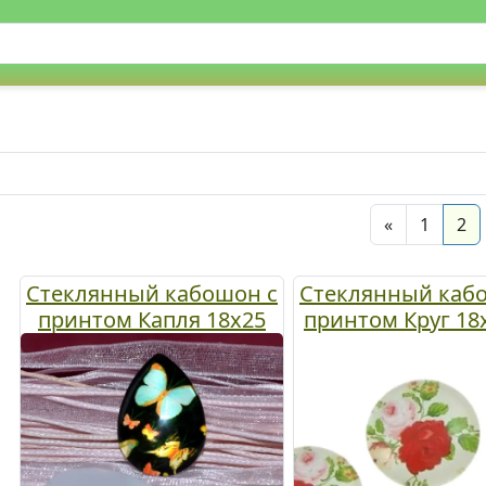
Previous
(c
«
1
2
Стеклянный кабошон с
Стеклянный каб
принтом Капля 18х25
принтом Круг 18
мм, черный с
Красная и роз
бабочками, 1 шт
розы, 1 шт