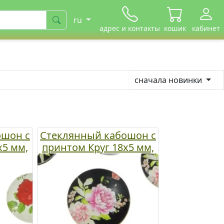
ru
адрес и контакты
кошик
кабинет
сначала новинки
urrent)
ошон с
Стеклянный кабошон с
х5 мм,
принтом Круг 18х5 мм,
овая
черный с пионами, 1 шт