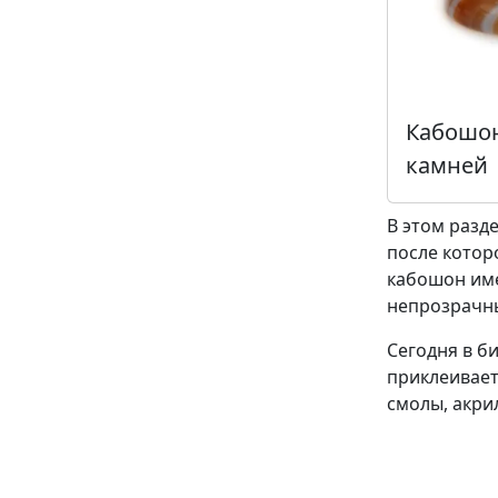
Кабошон
камней
В этом разд
после котор
кабошон име
непрозрачн
Сегодня в б
приклеивает
смолы, акри