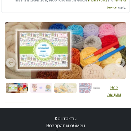
This site is protected by reCAPTCHA and the Google
Privacy Policy
and
Terms of
Service
apply.
Previous
Next
Все
акции
Контакты
Возврат и обмен