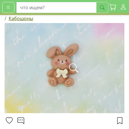
искать
Кабошоны