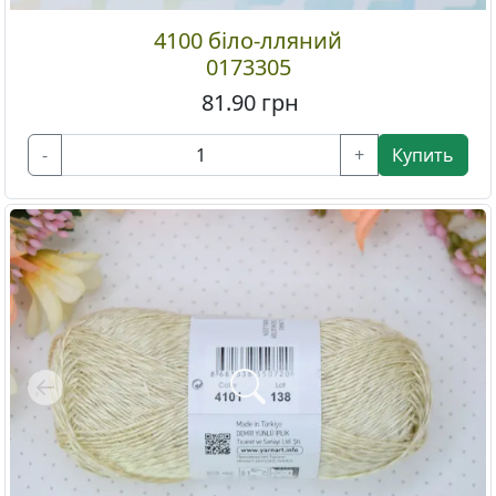
4100 біло-лляний
0173305
81.90
грн
-
+
Купить
Previous