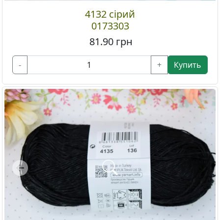
4132 сірий
0173303
81.90
грн
-
+
Купить
Previous