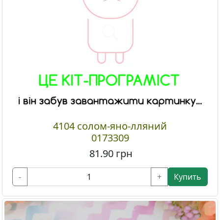
4104 солом-яно-лляний
0173309
81.90
грн
-
+
Купить