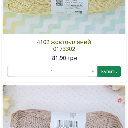
4102 жовто-лляний
0173302
81.90
грн
-
+
Купить