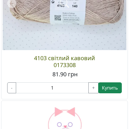
Previous
4103 світлий кавовий
0173308
81.90
грн
-
+
Купить