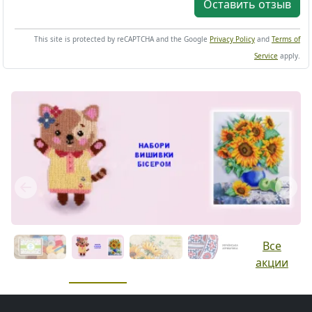
Оставить отзыв
This site is protected by reCAPTCHA and the Google
Privacy Policy
and
Terms of
Service
apply.
Previous
Next
Все
акции