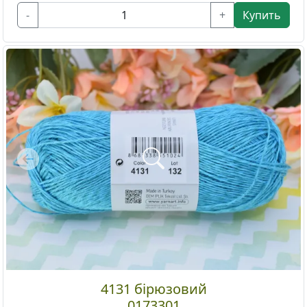
-
+
Купить
Previous
4131 бірюзовий
0173301