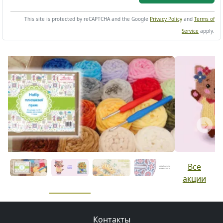
This site is protected by reCAPTCHA and the Google
Privacy Policy
and
Terms of
Service
apply.
Previous
Next
Все
акции
Контакты