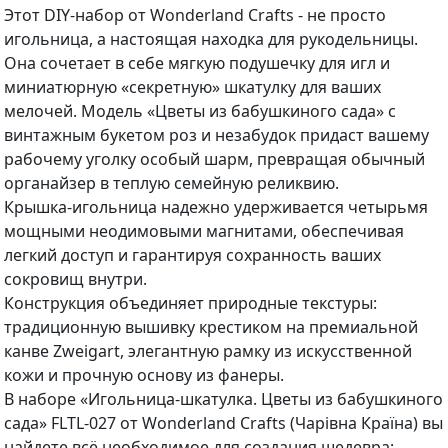
Этот DIY-набор от Wonderland Crafts - не просто
игольница, а настоящая находка для рукодельницы.
Она сочетает в себе мягкую подушечку для игл и
миниатюрную «секретную» шкатулку для ваших
мелочей. Модель «Цветы из бабушкиного сада» с
винтажным букетом роз и незабудок придаст вашему
рабочему уголку особый шарм, превращая обычный
органайзер в теплую семейную реликвию.
Крышка-игольница надежно удерживается четырьмя
мощными неодимовыми магнитами, обеспечивая
легкий доступ и гарантируя сохранность ваших
сокровищ внутри.
Конструкция объединяет природные текстуры:
традиционную вышивку крестиком на премиальной
канве Zweigart, элегантную рамку из искусственной
кожи и прочную основу из фанеры.
В наборе «Игольница-шкатулка. Цветы из бабушкиного
сада» FLTL-027 от Wonderland Crafts (Чарівна Країна) вы
найдете всё необходимое для создания шедевра: