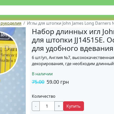
 рукоделия
Иглы для штопки John James Long Darners №7,
Набор длинных игл John
для штопки JJ14515E. 
для удобного вдевания
6 шт/уп, Англия №7, высококачественная
декорирования, где необходим длинный 
В наличии
75.00
59.00
грн
Количество
-
+
Купить