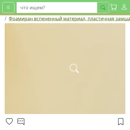
искать
Фоамиран вспененный материал, пластичная замш