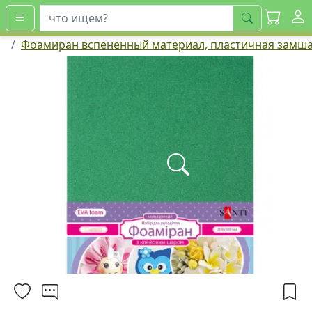
искать
Фоамиран вспененный материал, пластичная замш