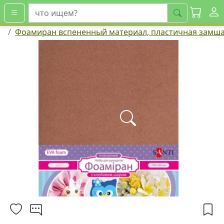
искать
Фоамиран вспененный материал, пластичная замш