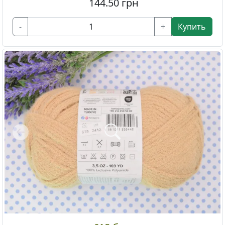
144.50
грн
-
+
Купить
Previous