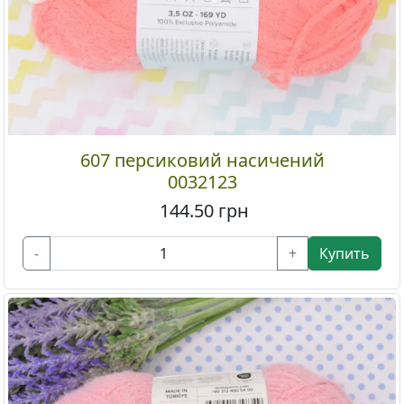
607 персиковий насичений
0032123
144.50
грн
-
+
Купить