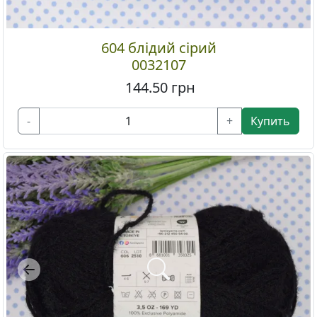
604 блідий сірий
0032107
144.50
грн
-
+
Купить
Previous