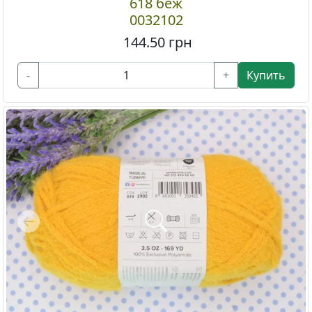
618 беж
0032102
144.50
грн
-
+
Купить
Previous