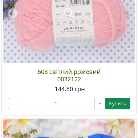
Previous
608 світлий рожевий
0032122
144.50
грн
-
+
Купить