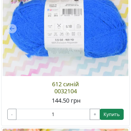
Previous
612 синій
0032104
144.50
грн
-
+
Купить