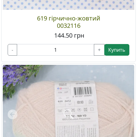
619 гірчично-жовтий
0032116
144.50
грн
-
+
Купить
Previous