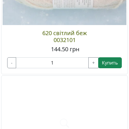
620 світлий беж
0032101
144.50
грн
-
+
Купить
Previous