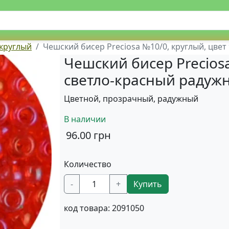
 круглый
Чешский бисер Preciosa №10/0, круглый, цве
Чешский бисер Preciosa
светло-красный радуж
Цветной, прозрачный, радужный
В наличии
96.00
грн
Количество
-
+
Купить
код товара:
2091050