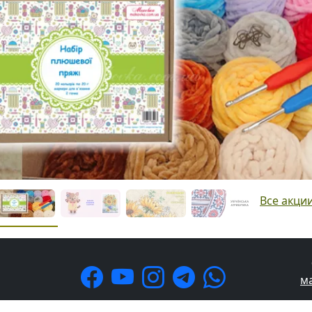
Все акци
м