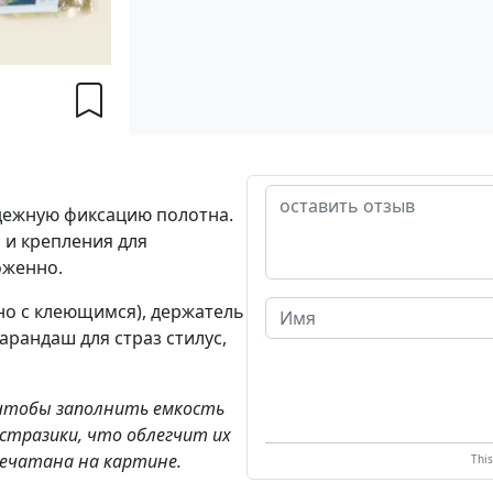
дежную фиксацию полотна.
 и крепления для
оженно.
но с клеющимся), держатель
карандаш для страз стилус,
 чтобы заполнить емкость
 стразики, что облегчит их
печатана на картине.
Thi