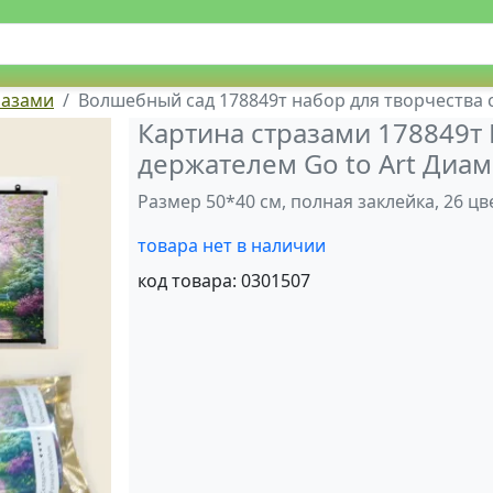
разами
Волшебный сад 178849т набор для творчества с
Картина стразами 178849т
держателем Go to Art Диа
Размер 50*40 см, полная заклейка, 26 ц
товара нет в наличии
код товара:
0301507