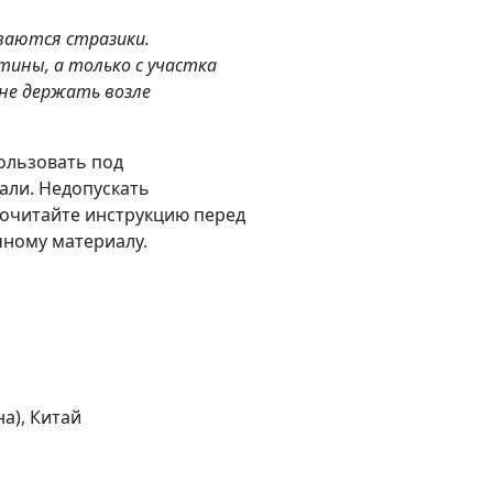
ваются стразики.
тины, а только с участка
не держать возле
пользовать под
али. Недопускать
рочитайте инструкцию перед
чному материалу.
на), Китай