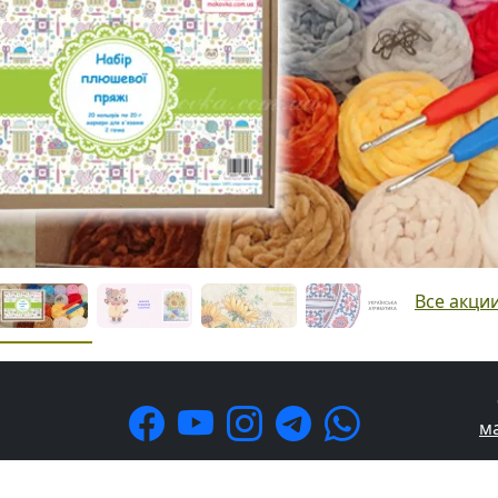
Все акци
м