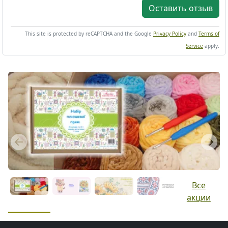
Оставить отзыв
This site is protected by reCAPTCHA and the Google
Privacy Policy
and
Terms of
Service
apply.
Previous
Next
Все
акции