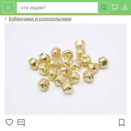
искать
Бубенчики и колокольчики