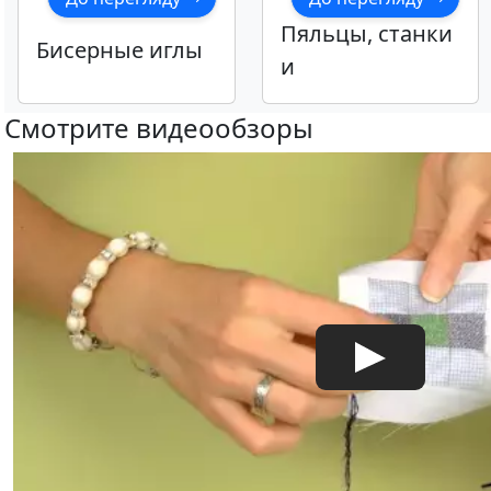
Пяльцы, станки
Бисерные иглы
и
приспособлени
Смотрите видеообзоры
я для
вышивания