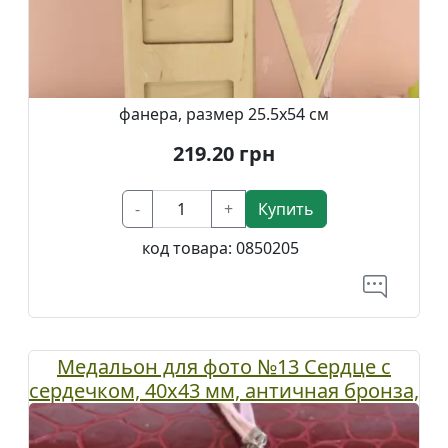
фанера, размер 25.5х54 см
219.20
грн
-
+
Купить
код товара:
0850205
Медальон для фото №13 Сердце с
сердечком, 40х43 мм, античная бронза,
1 шт