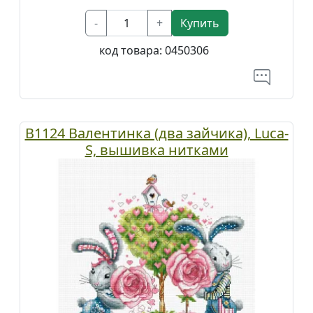
-
+
Купить
код товара:
0450306
B1124 Валентинка (два зайчика), Luca-
S, вышивка нитками