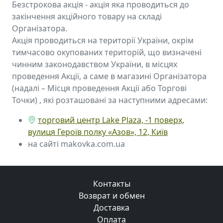
Безстрокова акція - акція яка проводиться до
закінчення акційного товару на складі
Організатора.
Акція проводиться на території України, окрім
тимчасово окупованих територій, що визначені
чинним законодавством України, в місцях
проведення Акції, а саме в магазині Організатора
(надалі – Місця проведення Акції або Торгові
Точки) , які розташовані за наступними адресами:
торговий центр Lake Plaza, -1 поверх,
вулиця Героїв полку «Азов», 12, Київ
на сайті makovka.com.ua
Контакты
Возврат и обмен
Доставка
Оплата