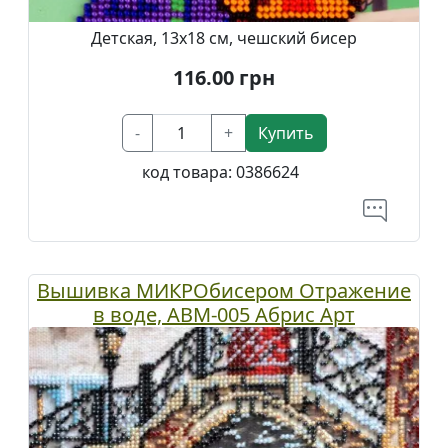
Детская, 13х18 см, чешский бисер
116.00
грн
-
+
Купить
код товара:
0386624
Вышивка МИКРОбисером Отражение
в воде, АВМ-005 Абрис Арт