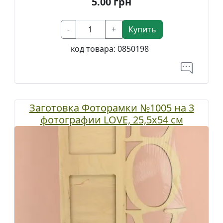
5.00
грн
-
+
Купить
код товара:
0850198
Заготовка Фоторамки №1005 на 3
фотографии LOVE, 25,5х54 см