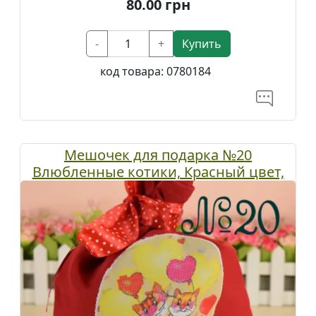
80.00
грн
-
+
Купить
код товара:
0780184
Мешочек для подарка №20
Влюбленные котики, Красный цвет,
ТМ Красуня