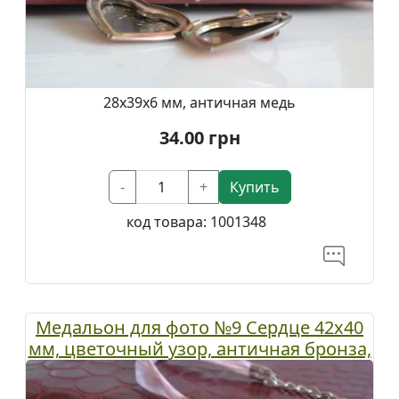
28х39х6 мм, античная медь
34.00
грн
-
+
Купить
код товара:
1001348
Медальон для фото №9 Сердце 42x40
мм, цветочный узор, античная бронза,
1 шт