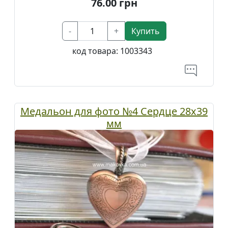
76.00
грн
-
+
Купить
код товара:
1003343
Медальон для фото №4 Сердце 28х39
мм