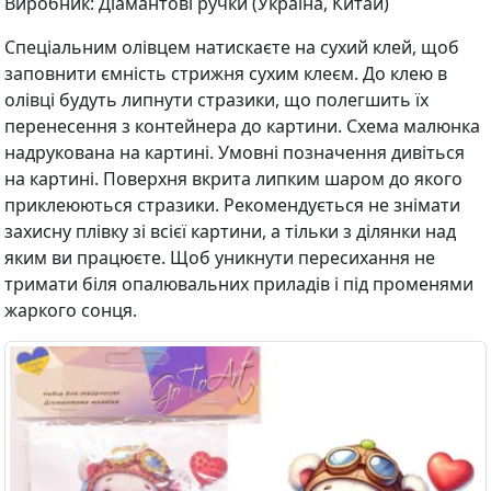
Виробник: Діамантові ручки (Україна, Китай)
Спеціальним олівцем натискаєте на сухий клей, щоб
заповнити ємність стрижня сухим клеєм. До клею в
олівці будуть липнути стразики, що полегшить їх
перенесення з контейнера до картини. Схема малюнка
надрукована на картині. Умовні позначення дивіться
на картині. Поверхня вкрита липким шаром до якого
приклеюються стразики. Рекомендується не знімати
захисну плівку зі всієї картини, а тільки з ділянки над
яким ви працюєте. Щоб уникнути пересихання не
тримати біля опалювальних приладів і під променями
жаркого сонця.