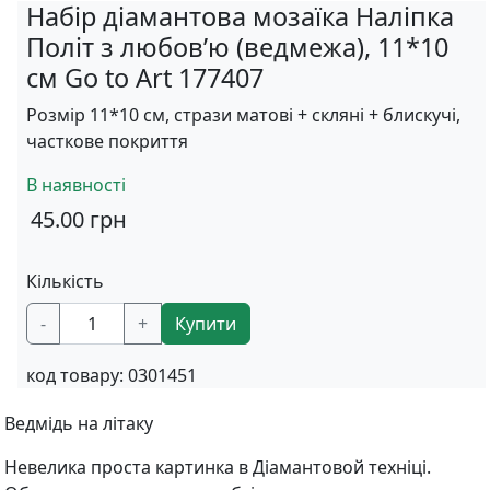
Набір діамантова мозаїка Наліпка
Політ з любов’ю (ведмежа), 11*10
см Go to Art 177407
Розмір 11*10 см, стрази матові + скляні + блискучі,
часткове покриття
В наявності
45.00
грн
Кількість
-
+
Купити
код товару:
0301451
Ведмідь на літаку
Невелика проста картинка в Діамантовой техніці.